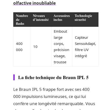
olfactive inoubliable
Nombre
Niveaux
Accessoires
Technologie
de
d’intensité
inclus
sécurité
flashs
Embout
large
Capteur
400
corps,
SensoAdapt,
10
000
précision
filtre UV
visage,
intégré
trousse
La fiche technique du Braun IPL 5
Le Braun IPL 5 frappe fort avec ses 400
000 impulsions lumineuses, ce qui lui
confère une longévité remarquable. Vous