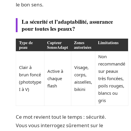
le bon sens.
La sécurité et l’adaptabilité, assurance
pour toutes les peaux?
Type de
Capteur
Zones
Limitations
peau
SensoAdapt
autorisées
Non
recommandé
Clair à
Visage,
Active à
sur peaux
brun foncé
corps,
chaque
très foncées,
(phototype
aisselles,
flash
poils rouges,
I à V)
bikini
blancs ou
gris
Ce mot revient tout le temps : sécurité.
Vous vous interrogez sûrement sur le